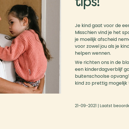
tips!
Je kind gaat voor de ee
Misschien vind je het s
je moeilijk afscheid nem
voor zowel jou als je ki
helpen wennen.
We richten ons in de blo
een kinderdagverblijf g
buitenschoolse opvang? E
kind zo prettig mogelij
21-09-2021
| Laatst beoord