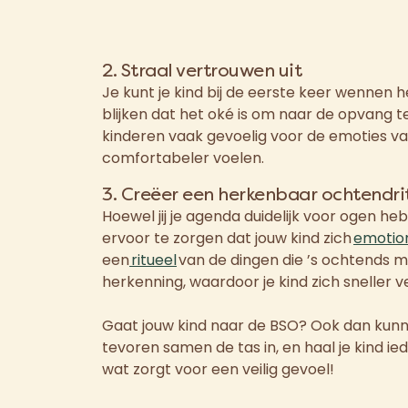
2. Straal vertrouwen uit
Je kunt je kind bij de eerste keer wennen he
blijken dat het oké is om naar de opvang t
kinderen vaak gevoelig voor de emoties van h
comfortabeler voelen.
3. Creëer een herkenbaar ochtendri
H
oewel jij je agenda duidelijk voor ogen he
ervoor te zorgen dat jouw kind zich
emotion
een
ritueel
van de dingen die ’s ochtends m
herkenning, waardoor je kind zich sneller 
Gaat jouw kind naar de BSO? Ook dan kunne
tevoren samen de tas in, en haal je kind i
wat zorgt voor een veilig gevoel!