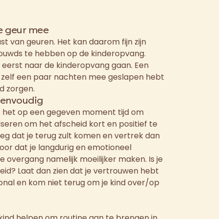
e geur mee
st van geuren. Het kan daarom fijn zijn
trouwds te hebben op de kinderopvang.
 eerst naar de kinderopvang gaan. Een
ij zelf een paar nachten mee geslapen hebt
d zorgen.
eenvoudig
s het op een gegeven moment tijd om
seren om het afscheid kort en positief te
zeg dat je terug zult komen en vertrek dan
oor dat je langdurig en emotioneel
de overgang namelijk moeilijker maken. Is je
cheid? Laat dan zien dat je vertrouwen hebt
onal en kom niet terug om je kind over/op
kind helpen om routine aan te brengen in