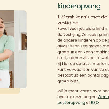
kinderopvang
1. Maak kennis met de
vestiging
Zowel voor jou als je kind 
de vestiging. Zo raakt je 
de andere kinderen op de g
alvast kennis te maken me
groep. In een kennismaki
start, komen zij veel te wet
zij hier op de juiste manie
kunt verwachten van de e
bestaat uit een aantal dage
groep blijft.
Wil je meer weten over hoe
over op onze pagina
Wenne
peuteropvang
of
BSO
.