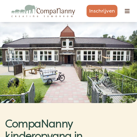
Inschrijven
CompaNanny
kinderopvang in