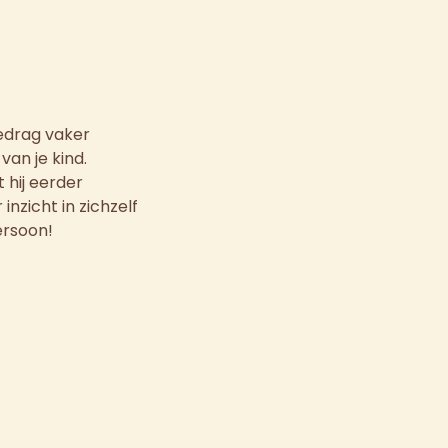
gedrag vaker
van je kind.
 hij eerder
nzicht in zichzelf
ersoon!