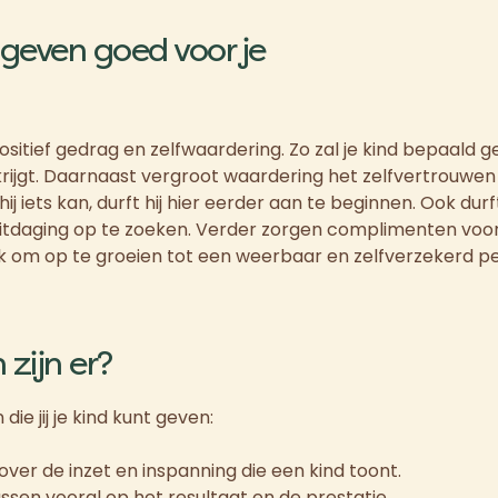
geven goed voor je
itief gedrag en zelfwaardering. Zo zal je kind bepaald 
r krijgt. Daarnaast vergroot waardering het zelfvertrouwen 
 iets kan, durft hij hier eerder aan te beginnen. Ook durft
tdaging op te zoeken. Verder zorgen complimenten voor i
jk om op te groeien tot een weerbaar en zelfverzekerd p
zijn er?
ie jij je kind kunt geven:
 over de inzet en inspanning die een kind toont.
ussen vooral op het resultaat en de prestatie.