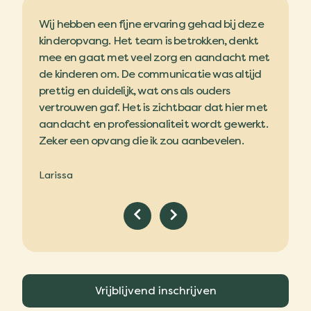
ehad bij deze
Wij zijn ontzettend blij met de kinderopvang
W
okken, denkt
bij CompaNanny. Iedereen is super lief en
k
 aandacht met
enthousiast, en het gaat heel goed met ons
m
e was altijd
kindje hier.
d
 ouders
p
r dat hier met
v
Maxime
ordt gewerkt.
a
nbevelen.
Z
L
Vrijblijvend inschrijven