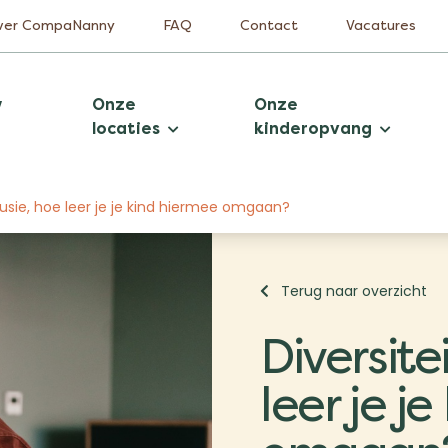
ver CompaNanny
FAQ
Contact
Vacatures
w
Onze
Onze
locaties
kinderopvang
clusie, hoe leer je je kind hiermee omgaan?
Terug naar overzicht
Diversite
leer je j