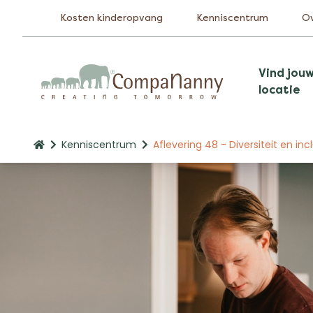
Kosten kinderopvang
Kenniscentrum
O
Vind jou
locatie
Kenniscentrum
Aflevering 48 - Diversiteit en in