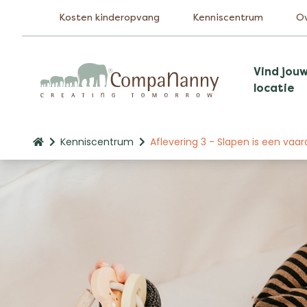
Kosten kinderopvang
Kenniscentrum
O
Vind jou
locatie
Kenniscentrum
Aflevering 3 - Slapen is een vaar