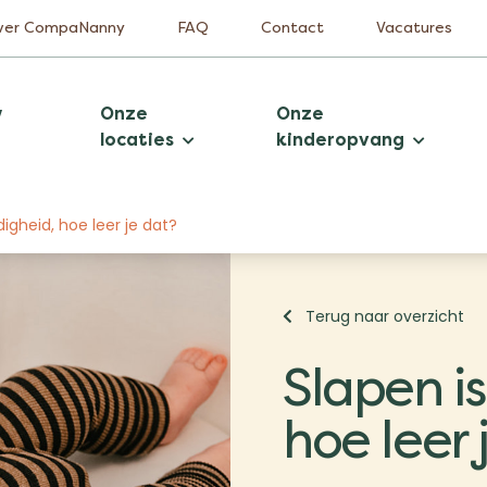
ver CompaNanny
FAQ
Contact
Vacatures
w
Onze
Onze
locaties
kinderopvang
digheid, hoe leer je dat?
Terug naar overzicht
Slapen i
hoe leer 