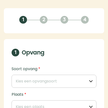
1
2
3
4
Opvang
1
Soort opvang
*
Plaats
*